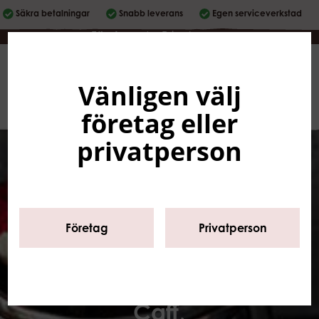
Säkra betalningar
Snabb leverans
Egen serviceverkstad
Företag
|
Privatperson
Vänligen välj
Svenska
0
företag eller
privatperson
Start
/
Sortiment
/
Rengöring
/
Espressomaskiner
Företag
Privatperson
Clean express,
Puly Grind, Puly
Caff,