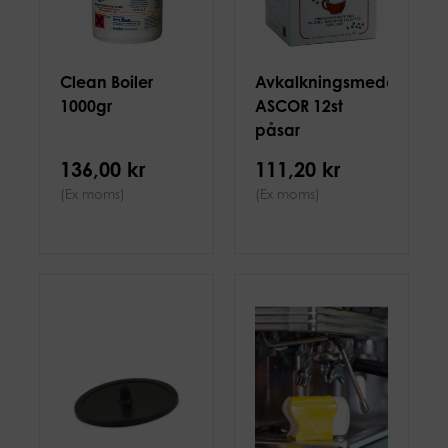
Clean Boiler
Avkalkningsmedel
1000gr
ASCOR 12st
påsar
136,00 kr
111,20 kr
(Ex moms)
(Ex moms)