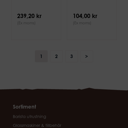
239,20 kr
104,00 kr
(Ex moms)
(Ex moms)
1
2
3
>
Sortiment
Barista utrustning
Glassmaskiner & tillbehör