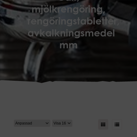
mjölkrengöring,
rengöringstabletter,
avkalkningsmedel
mm