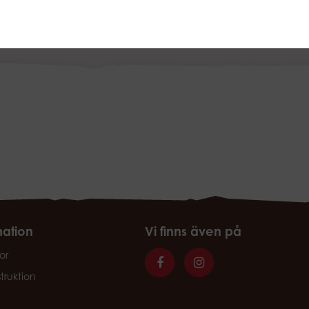
mation
Vi finns även på
or
struktion