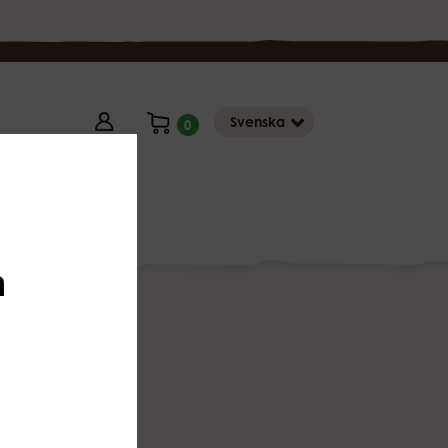
Svenska
0
Butik
n