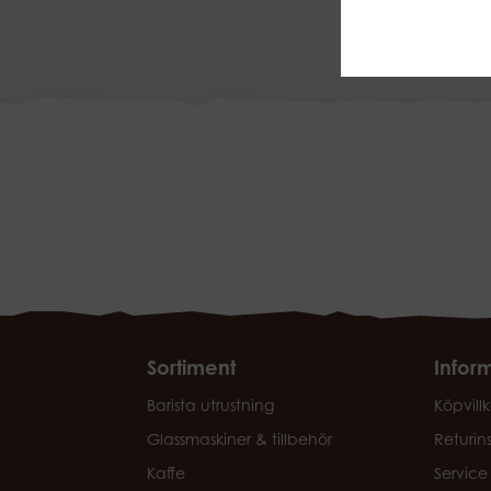
Sortiment
Infor
Barista utrustning
Köpvillk
Glassmaskiner & tillbehör
Returin
Kaffe
Service