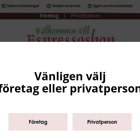
Säkra betalningar
Snabb leverans
Egen serviceverkstad
Företag
|
Privatperson
Sortiment
Varumärken
Köpvillkor
Service
Om oss
Vänligen välj
företag eller privatperso
Start
/
Sortiment
/
REA
/
Kaffe & livsmedel
/
Kaffebönor
Företag
Privatperson
Rea på hela kaffebönor