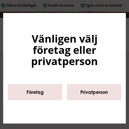
Säkra betalningar
Snabb leverans
Egen serviceverkstad
Företag
|
Privatperson
Vänligen välj
Svenska
0
företag eller
privatperson
Start
/
Sortiment
/
Kaffekvarnar
/
Malskivor
/
LA PAVONI
Företag
Privatperson
La Pavoni
malskivor