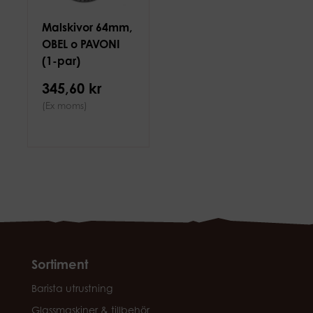
Malskivor 64mm,
OBEL o PAVONI
(1-par)
345,60 kr
(Ex moms)
Sortiment
Barista utrustning
Glassmaskiner & tillbehör