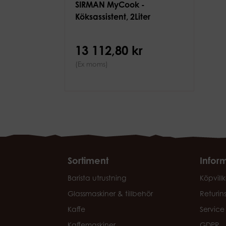
SIRMAN MyCook -
Köksassistent, 2Liter
13 112,80 kr
(Ex moms)
Sortiment
Infor
Barista utrustning
Köpvillk
Glassmaskiner & tillbehör
Returin
Kaffe
Service
Kaffemaskiner
GDPR