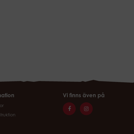
mation
Vi finns även på
or
struktion