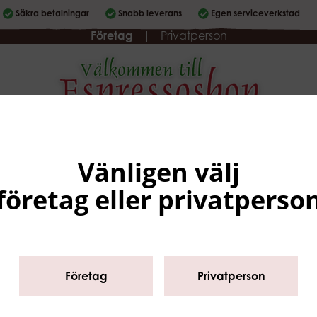
Säkra betalningar
Snabb leverans
Egen serviceverkstad
Företag
|
Privatperson
Sortiment
Varumärken
Köpvillkor
Service
Om oss
Vänligen välj
företag eller privatperso
rtiment
/
Glassmaskiner & tillbehör
/
Tillbehör
/
Blenders & Mixe
Företag
Privatperson
Sirman mixer