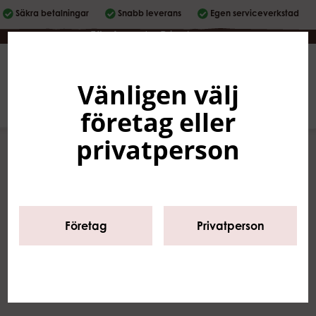
Säkra betalningar
Snabb leverans
Egen serviceverkstad
Företag
|
Privatperson
Vänligen välj
Svenska
0
företag eller
privatperson
Start
/
Sortiment
/
Glassmaskiner &
tillbehör
/
Milkshake
/
Syrup
Företag
Privatperson
Milkshakesyrup!