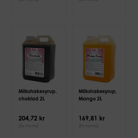
Milkshakesyrup,
Milkshakesyrup,
choklad 2L
Mango 2L
204,72 kr
169,81 kr
(Ex moms)
(Ex moms)