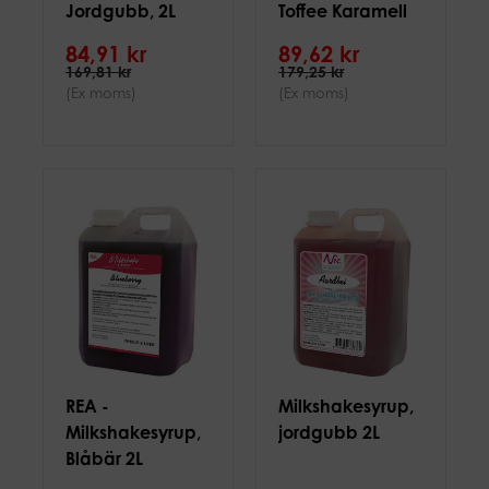
Jordgubb, 2L
Toffee Karamell
2L
84,91 kr
89,62 kr
169,81 kr
179,25 kr
(Ex moms)
(Ex moms)
REA -
Milkshakesyrup,
Milkshakesyrup,
jordgubb 2L
Blåbär 2L