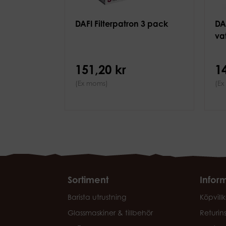
DAFI Filterpatron 3 pack
DA
va
151,20 kr
1
(Ex moms)
(Ex
Sortiment
Infor
Barista utrustning
Köpvillk
Glassmaskiner & tillbehör
Returin