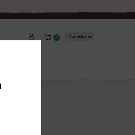
Svenska
0
Butik
n
na