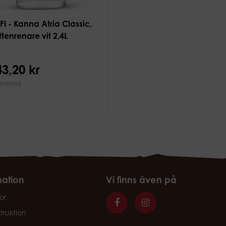
FI - Kanna Atria Classic,
ttenrenare vit 2,4L
43,20 kr
 moms)
mation
Vi finns även på
or
struktion