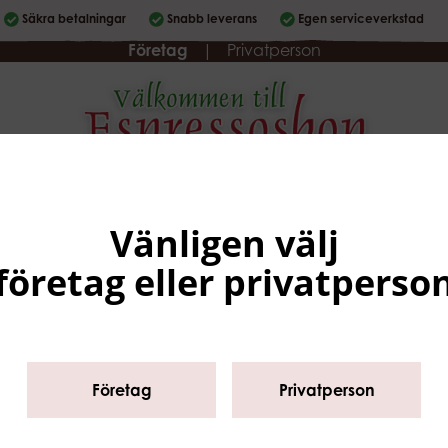
Säkra betalningar
Snabb leverans
Egen serviceverkstad
Företag
|
Privatperson
Sortiment
Varumärken
Köpvillkor
Service
Om oss
Vänligen välj
företag eller privatperso
tart
/
Sortiment
/
Barista utrustning
/
Vattenfilter
/
Vattenkan
Företag
Privatperson
Vattenkanna